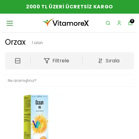
2000 TL ÜZERI ÜCRETSIZ KARGO
0
Orzax
1
ürün
Filtrele
Sırala