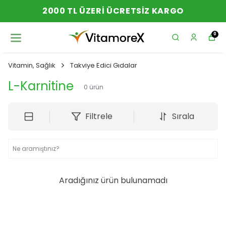
2000 TL ÜZERI ÜCRETSIZ KARGO
0
Vitamin, Sağlık
Takviye Edici Gıdalar
L-Karnitine
0
ürün
Filtrele
Sırala
Aradığınız ürün bulunamadı