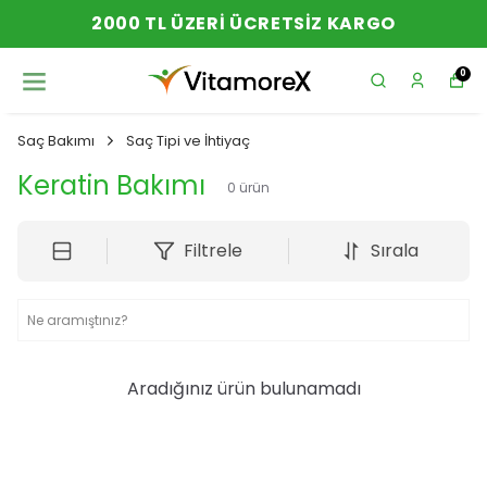
2000 TL ÜZERI ÜCRETSIZ KARGO
0
Saç Bakımı
Saç Tipi ve İhtiyaç
Keratin Bakımı
0
ürün
Filtrele
Sırala
Aradığınız ürün bulunamadı