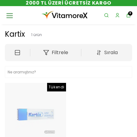
2000 TL ÜZERI ÜCRETSIZ KARGO
0
Kartix
1
ürün
Filtrele
Sırala
Tükendi