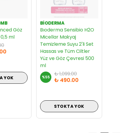
OMB
BIODERMA
anced Göz
Bıoderma Sensibio H2O
 0,5 ml
Micellar Makyaj
Temizleme Suyu 2'li Set
00
.00
Hassas ve Tüm Ciltler
Yüz ve Göz Çevresi 500
ml
₺ 1,099.00
%
55
A YOK
₺ 490.00
STOKTA YOK