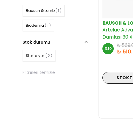
Bausch & Lomb
( 1 )
BAUSCH & L
Bioderma
( 1 )
Artelac Adv
Damlası 30 X
Stok durumu
₺ 569.
%
10
₺ 510
Stokta yok
( 2 )
Filtreleri temizle
STOKT