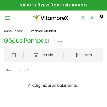
2000 TL ÜZERI ÜCRETSIZ KARGO
0
Anne,Bebek
Emzirme Ürünleri
Göğüs Pompası
0
ürün
Filtrele
Sırala
Aradığınız ürün bulunamadı