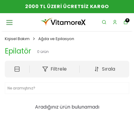
2000 TL ÜZERI ÜCRETSIZ KARGO
0
Kişisel Bakım
Ağda ve Epilasyon
Epilatör
0
ürün
Filtrele
Sırala
Aradığınız ürün bulunamadı