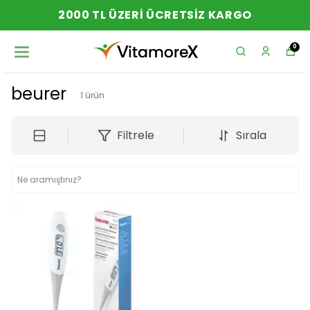
2000 TL ÜZERI ÜCRETSIZ KARGO
0
beurer
1
ürün
Filtrele
Sırala