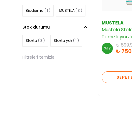
Bioderma
( 1 )
MUSTELA
( 3 )
MUSTELA
Stok durumu
Mustela Stel
Temizleyici J
Stokta
( 3 )
Stokta yok
( 1 )
₺ 899.
%
17
₺ 750
Filtreleri temizle
SEPETE