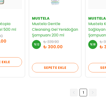
MUSTELA
MUSTELA
atopia
Mustela Gentle
Mustela 
el 500 ml
Cleansing Gel Yenidoğan
Sağlayan 
Şampuanı 200 ml
Şampuan
90
.00
₺ 339.90
₺ 3
%
12
%
18
₺ 300.00
₺ 
 EKLE
SEPETE EKLE
SE
1