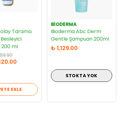
BIODERMA
Kolay Tarama
Bioderma Abc Derm
Besleyici
Gentle Şampuan 200ml
 200 ml
₺ 1,129.00
89.90
320.00
STOKTA YOK
PETE EKLE