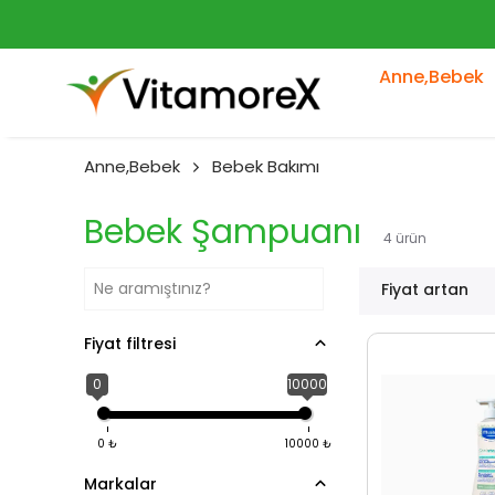
Anne,Bebek
Anne,Bebek
Bebek Bakımı
Bebek Şampuanı
4
ürün
Fiyat artan
Fiyat filtresi
0
10000
0
₺
10000
₺
Markalar