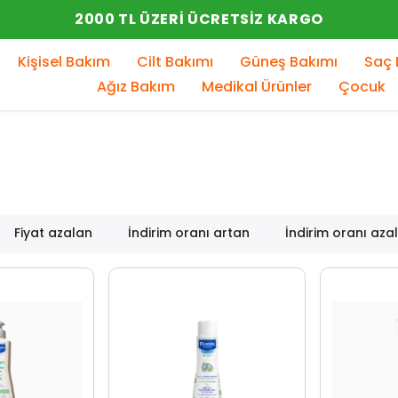
YENI SEZON ÜRÜNLER
Kişisel Bakım
Cilt Bakımı
Güneş Bakımı
Saç 
Ağız Bakım
Medikal Ürünler
Çocuk
Fiyat azalan
İndirim oranı artan
İndirim oranı aza