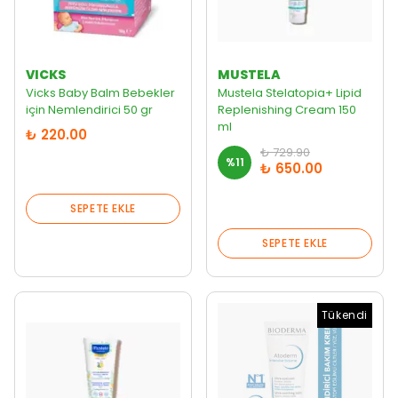
VICKS
MUSTELA
Vicks Baby Balm Bebekler
Mustela Stelatopia+ Lipid
için Nemlendirici 50 gr
Replenishing Cream 150
ml
₺ 220.00
₺ 729.90
%
11
₺ 650.00
SEPETE EKLE
SEPETE EKLE
Tükendi