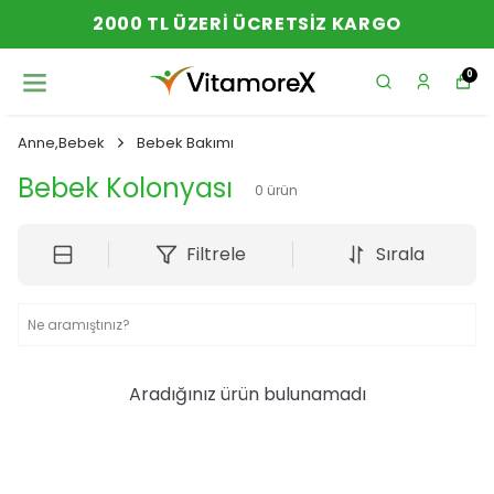
2000 TL ÜZERI ÜCRETSIZ KARGO
0
Anne,Bebek
Bebek Bakımı
Bebek Kolonyası
0
ürün
Filtrele
Sırala
Aradığınız ürün bulunamadı